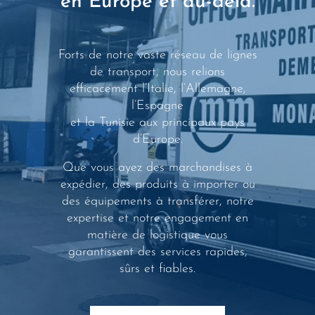
en Europe et au-delà.
Forts de notre vaste réseau de lignes
de transport, nous relions
efficacement l’Italie, l’Allemagne,
l’Espagne
et la Tunisie aux principaux pays
d’Europe.
Que vous ayez des marchandises à
expédier, des produits à importer ou
des équipements à transférer, notre
expertise et notre engagement en
matière de logistique vous
garantissent des services rapides,
sûrs et fiables.